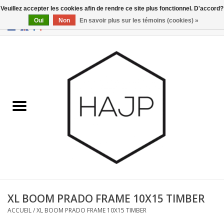
Veuillez accepter les cookies afin de rendre ce site plus fonctionnel. D'accord?
Oui
Non
En savoir plus sur les témoins (cookies) »
EUR
/
GBP
/
USD
0 Articles - €0,00
Accueil
Intérieur
Gadgets
Meubles
Luminaires
Cartes-cadeaux
XL BOOM PRADO FRAME 10X15 TIMBER
ACCUEIL
/
XL BOOM PRADO FRAME 10X15 TIMBER
Marques