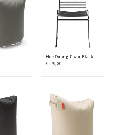
cm.
Dimensions: W41 / 47,5 / D40 50
r: Taupe
H47 / 79
isé à la fois à
Couleur: Noir
 à l'extérieur.
er avec du savon
 l'eau.
ibles: graphite,
ine
Hee Dining Chair Black
€279,00
M COPENHAGUE
Note: TRIMM COPENHAGUE
oile enduite
Matériel: toile enduite
Dia 45 cm H68.
Dimensions: Dia 65 H90 siège
 graphite
40cm.
isé à la fois à
Couleur: Beige
 à l'extérieur.
peut être utilisé à la fois à
er avec du savon
l'Intérieur et à l'extérieur.
 l'eau.
facile à nettoyer avec du savon