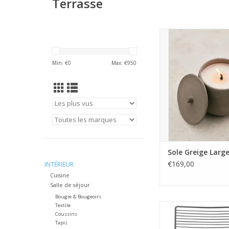
Terrasse
Pour notre troisième 
nous nous sommes in
textures chaudes et 
Min: €
0
Max: €
950
nous voyons autou
dans la nature. Sole
qu'une bougie d'extér
une véritable ode à 
Avec sa forme rond
nuances na
AJOUTER AU PA
Sole Greige Larg
€169,00
INTÉRIEUR
Cuisine
Salle de séjour
Bougie & Bougeoirs
Textile
Marque: HA
Coussins
Design: Hee We
Tapis
Matière: Aci