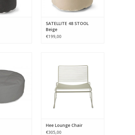
ibles: graphite,
et de l'eau.
e beig
Couleurs disponibles: graphite,
chine
SATELLITE 48 STOOL
Beige
€199,00
M COPENHAGUE
Marque: HAY
oile enduite
Design: Hee Welling
115 H40cm Dia.
Matière: Acier
r: Gris
Dimensions: W72 D67 H37 /
isé à la fois à
67cm.
 à l'extérieur.
Couleur: Blanc
er avec du savon
 l'eau.
ibles: graphite,
beige, g
Hee Lounge Chair
€305,00