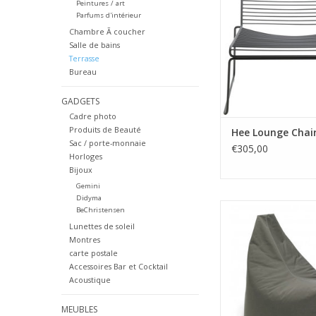
Peintures / art
Dimensions: W72 D
Parfums d'intérieur
67cm.
Chambre Ã coucher
Couleur: Gr
Salle de bains
Terrasse
Bureau
GADGETS
Cadre photo
Produits de Beauté
Hee Lounge Chai
Sac / porte-monnaie
€305,00
Horloges
Bijoux
Gemini
Didyma
Note: TRIMM COP
BeChristensen
Matériel: toile e
Lunettes de soleil
Dimensions: Dia 65 
Montres
40cm.
carte postale
Couleur: Gr
Accessoires Bar et Cocktail
peut être utilisé à 
Acoustique
l'Intérieur et à l'e
facile à nettoyer av
MEUBLES