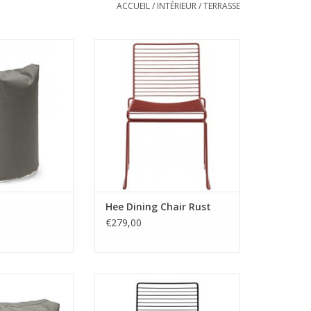
ACCUEIL
/
INTÉRIEUR
/
TERRASSE
M COPENHAGUE
Marque: HAY
oile enduite
Design: Hee Welling
Dia 45 cm H68.
Matière: Acier
r: Gris
Dimensions: W41 / 47,5 / D40 50
isé à la fois à
H47 / 79
 à l'extérieur.
Couleur: Rouge
er avec du savon
 l'eau.
ibles: graphite,
beige, g
Hee Dining Chair Rust
€279,00
M COPENHAGUE
Marque: HAY
oile enduite
Design: Hee Welling
ia 65 H90 siège
Matière: Acier