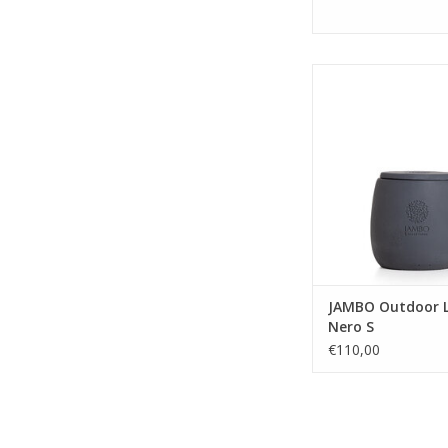
Lumo Nero respire l
monde souterrain
paysages enflammés.
grottes enchanteres
volcans majestueu
luxueuse bougie noir
atmosphère intense et
Un complément idéal
qui souhaitent 
AJOUTER AU PA
JAMBO Outdoor 
Nero S
€110,00