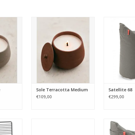
collection,
Pour notre troisième collection,
Note: TRIM
spirés des
nous nous sommes inspirés des
Matériel: t
douces que
textures chaudes et douces que
Dimensions: 
r de nous
nous voyons autour de nous
Couleu
 n'est pas
dans la nature. Sole n'est pas
peut être util
ieur, c'est
qu'une bougie d'extérieur, c'est
l'Intérieur et
la nature.
une véritable ode à la nature.
facile à nettoy
e et ses
Avec sa forme ronde et ses
et de
tu
nuances natu
Couleurs dispon
chine 
NIER
AJOUTER AU PANIER
e
Sole Terracotta Medium
Satellite 68
€109,00
€299,00
Y
Notre bougie en béton
Note: TRIM
lling
d'extérieur classique dans une
Matériel: t
er
édition colorée.
Dimensions: D