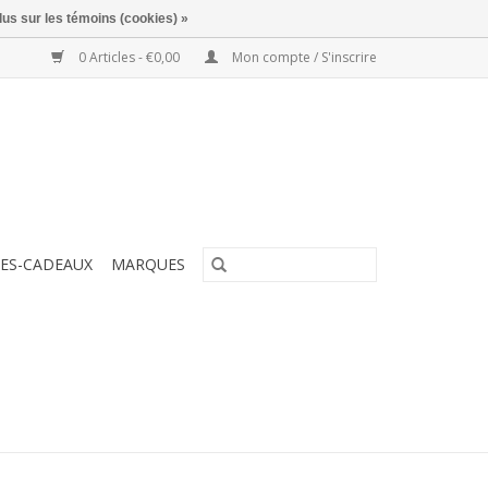
lus sur les témoins (cookies) »
0 Articles - €0,00
Mon compte / S'inscrire
ES-CADEAUX
MARQUES