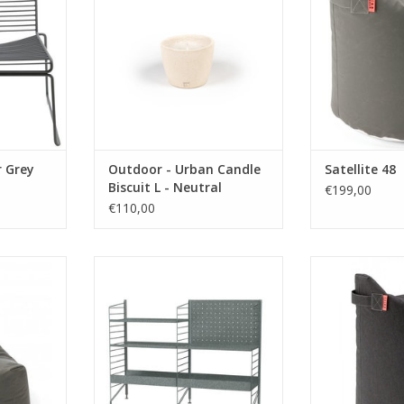
67 H37 /
40
Emballé dans un luxueux sac en
Couleu
is
jute.
peut être util
l'Intérieur et
La collection urbaine est faite
facile à nettoy
pour offrir en cadeau à
et de
quelqu'un que vous aimez, y
Couleurs dispon
compris vous-même !
ch
r Grey
Outdoor - Urban Candle
Satellite 48
NEUTRE : Cette bougie n'a pas de
Biscuit L - Neutral
€199,00
pa
€110,00
AJOUTER AU PANIER
ENHAGUE
Étagère galvanisée autoportante
Note: TRIM
nduite
destinée à une utilisation en
Matériel: t
H90 siège
extérieur. Cette combinaison à
Dimensions: 
deux sections de taille moyenne
Couleur:
is
est optimale pour le plus grand
peut être util
la fois à
balcon ou patio. Un mélange
l'Intérieur et
xtérieur.
d'étagères en métal galvanisé
facile à nettoy
ec du savon
avec des bords hauts et bas
et de