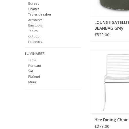
et de l'eau.
Bureau
Couleurs disponibles
Chaises
chine
Tables de salon
Armoires
LOUNGE SATELLI
Barstools
BEANBAG Grey
Tables
€529,00
outdoor
Fauteuils
Marque: HA
LUMINAIRES
Design: Hee We
Table
Matière: Aci
Pendant
Dimensions: W41 / 47
Sol
H47 / 79
Plafond
Couleur: Bla
Muur
Hee Dining Chair
€279,00