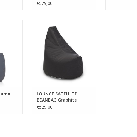
€529,00
a magie du
Note: TRIMM COPENHAGUE
 et des
Matériel: toile enduite
 Telle des
Dimensions: Dia 65 H90 siège
ses et des
40cm.
x, cette
Couleur: graphite
e crée une
peut être utilisé à la fois à
 apaisante.
l'Intérieur et à l'extérieur.
 pour ceux
facile à nettoyer avec du savon
s'impr
et de l'eau.
Couleurs disponibles: graphite,
NIER
ch
Lumo
LOUNGE SATELLITE
BEANBAG Graphite
€529,00