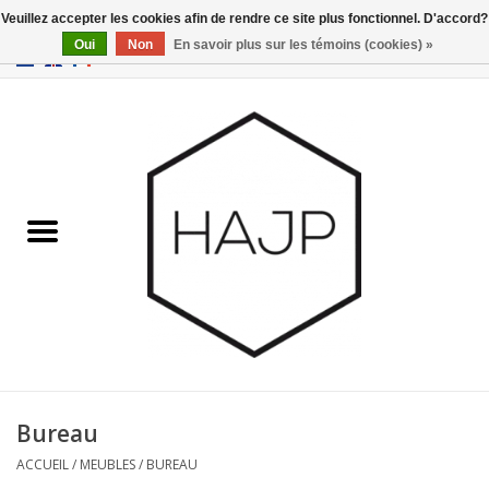
Veuillez accepter les cookies afin de rendre ce site plus fonctionnel. D'accord?
Oui
Non
En savoir plus sur les témoins (cookies) »
EUR
/
GBP
/
USD
0 Articles - €0,00
Accueil
Intérieur
Gadgets
Meubles
Luminaires
Cartes-cadeaux
Bureau
ACCUEIL
/
MEUBLES
/
BUREAU
Marques