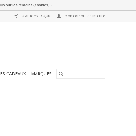
lus sur les témoins (cookies) »
0 Articles - €0,00
Mon compte / S'inscrire
ES-CADEAUX
MARQUES