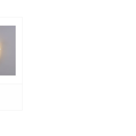
miquement
Lamp est
omantiques
e douce qui
 les plus
e d'hyper-
ille.
antonio
11h. 3
NIER