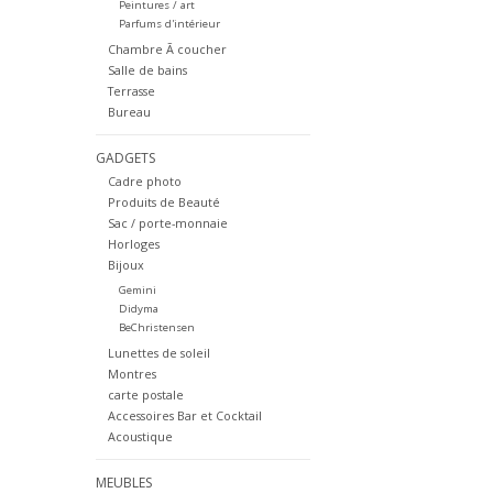
Peintures / art
Parfums d'intérieur
Chambre Ã coucher
Salle de bains
Terrasse
Bureau
GADGETS
Cadre photo
Produits de Beauté
Sac / porte-monnaie
Horloges
Bijoux
Gemini
Didyma
BeChristensen
Lunettes de soleil
Montres
carte postale
Accessoires Bar et Cocktail
Acoustique
MEUBLES