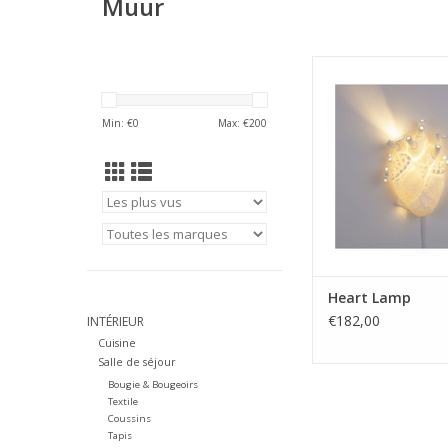
Muur
Originale et anato
impeccable, Heart 
parfaite pour les r
Min: €
0
Max: €
200
infiltrés. Une lumièr
enveloppe les rêves
doux, avec une touch
réalisme sans fa
Lampe
Conception : Marc
Taille : cm. 22x
AJOUTER AU PA
Heart Lamp
€182,00
INTÉRIEUR
Cuisine
Salle de séjour
Bougie & Bougeoirs
Textile
Coussins
Tapis