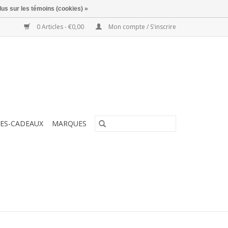
lus sur les témoins (cookies) »
0 Articles - €0,00
Mon compte / S'inscrire
ES-CADEAUX
MARQUES