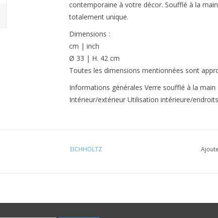
contemporaine à votre décor. Soufflé à la main 
totalement unique.
Dimensions :
cm | inch
Ø 33 | H. 42 cm
Toutes les dimensions mentionnées sont approx
Informations générales Verre soufflé à la main
Intérieur/extérieur Utilisation intérieure/endro
EICHHOLTZ
Ajoute