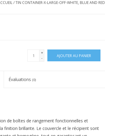
CCUEIL
/
TIN CONTAINER-X-LARGE-OFF-WHITE, BLUE AND RED
+
AJOUTER AU PANIER
-
Évaluations
(0)
tion de boîtes de rangement fonctionnelles et
 finition brillante. Le couvercle et le récipient sont
égante et homogène, tout en garantissant un