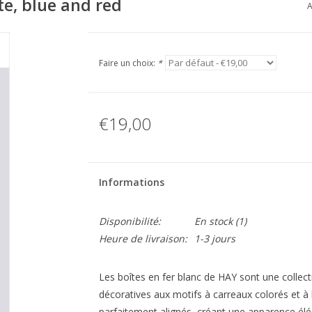
te, blue and red
A
Faire un choix:
*
€19,00
Informations
Disponibilité:
En stock
(1)
Heure de livraison:
1-3 jours
Les boîtes en fer blanc de HAY sont une collec
décoratives aux motifs à carreaux colorés et à la
parfaitement alignés, créant une apparence él