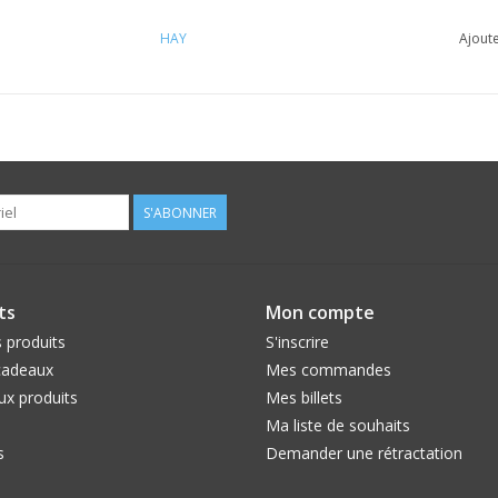
HAY
Ajoute
S'ABONNER
ts
Mon compte
 produits
S'inscrire
cadeaux
Mes commandes
x produits
Mes billets
Ma liste de souhaits
s
Demander une rétractation