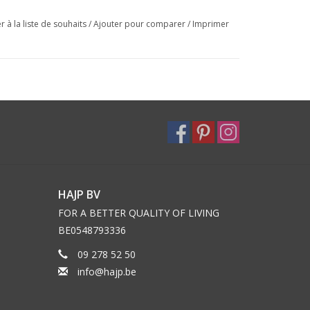
r à la liste de souhaits
/
Ajouter pour comparer
/
Imprimer
HAJP BV
FOR A BETTER QUALITY OF LIVING
BE0548793336
09 278 52 50
info@hajp.be