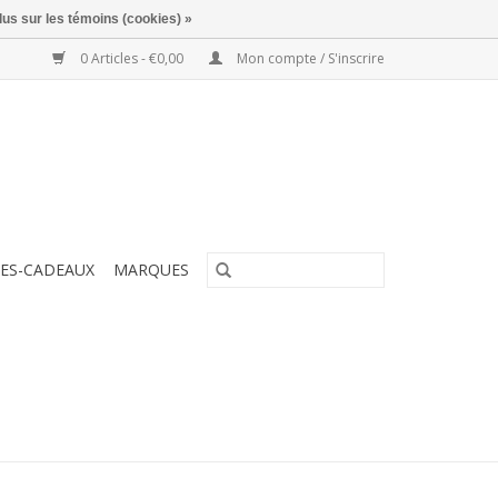
lus sur les témoins (cookies) »
0 Articles - €0,00
Mon compte / S'inscrire
ES-CADEAUX
MARQUES