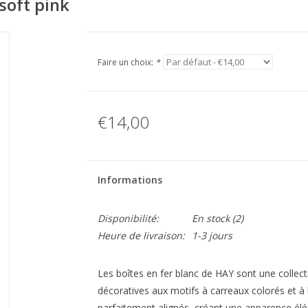
soft pink
Faire un choix:
*
€14,00
Informations
Disponibilité:
En stock
(2)
Heure de livraison:
1-3 jours
Les boîtes en fer blanc de HAY sont une collec
décoratives aux motifs à carreaux colorés et à la
parfaitement alignés, créant une apparence él