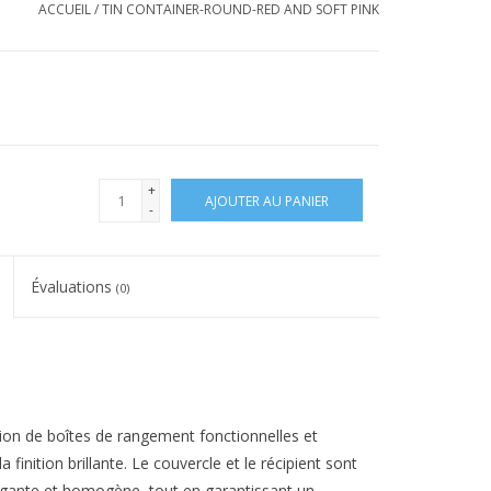
ACCUEIL
/
TIN CONTAINER-ROUND-RED AND SOFT PINK
+
AJOUTER AU PANIER
-
Évaluations
(0)
tion de boîtes de rangement fonctionnelles et
 finition brillante. Le couvercle et le récipient sont
égante et homogène, tout en garantissant un