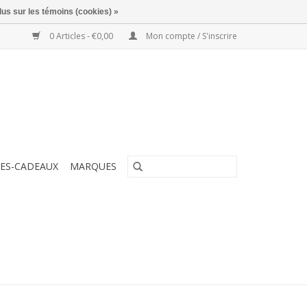
lus sur les témoins (cookies) »
0 Articles - €0,00
Mon compte / S'inscrire
ES-CADEAUX
MARQUES