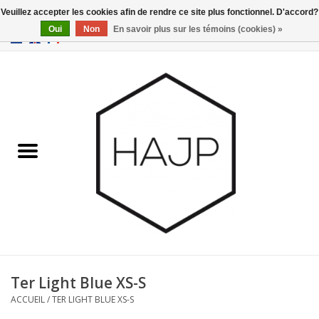
Veuillez accepter les cookies afin de rendre ce site plus fonctionnel. D'accord?
Oui
Non
En savoir plus sur les témoins (cookies) »
EUR
/
GBP
/
USD
0 Articles - €0,00
Accueil
Intérieur
Gadgets
Meubles
Luminaires
Cartes-cadeaux
Ter Light Blue XS-S
ACCUEIL
/
TER LIGHT BLUE XS-S
Marques