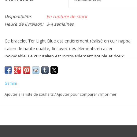
Disponibilité:
En rupture de stock
Heure de livraison:
3-4 semaines
Ce bracelet Ter Light Blue est entièrement réalisé en cuir nappa
italien de haute qualité, fini avec des éléments en acier
inoxydable. Le cuir italien est incroyablement souple et doux.
Le cuir Nappa italien est connu dans le monde entier pour sa
qualité exceptionnelle et son aspect luxueux. « Nappa » fait
référence à un type spécifique de cuir souple fabriqué à partir de
Gemini
peaux d'agneau, de chèvre ou de mouton. La douceur est
Ajouter à la liste de souhaits
/
Ajouter pour comparer
/
Imprimer
obtenue grâce à un processus de tannage et de finition
minutieux, ce qui donne un cuir agréable au toucher.
Le processus de tannage du cuir Nappa italien est une étape
cruciale dans sa production. Les tanneries italiennes utilisent
souvent le tannage végétal ou d'autres méthodes