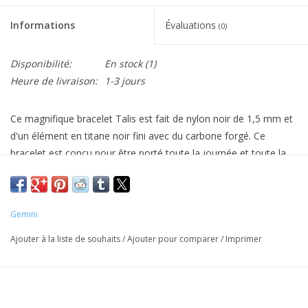
Informations
Évaluations
(0)
Disponibilité:
En stock
(1)
Heure de livraison:
1-3 jours
Ce magnifique bracelet Talis est fait de nylon noir de 1,5 mm et
d'un élément en titane noir fini avec du carbone forgé. Ce
bracelet est conçu pour être porté toute la journée et toute la
nuit. Laissez ce bracelet vous accompagner dans toutes vos
aventures sauvages et moins sauvages. En raison de la légèreté
du nylon et du titane, vous n'avez pas l'impression de porter ce
Gemini
bracelet. L'élément est fini avec du vrai carbone, un matériau
exclusif qui est également utilisé dans les supercars, les bateaux
Ajouter à la liste de souhaits
/
Ajouter pour comparer
/
Imprimer
à moteur et les voyages spatiaux. Le rapport puissance/poids
est extraordinaire et il est composé de brins de fibre de carbone
formés sous haute pression. Cela donne à la structure en
carbone ses tons argent-gris-noir.