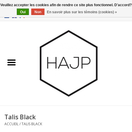
Veuillez accepter les cookies afin de rendre ce site plus fonctionnel. D'accord?
Oui
Non
En savoir plus sur les témoins (cookies) »
EUR
/
GBP
/
USD
0 Articles - €0,00
Accueil
Intérieur
Gadgets
Meubles
Luminaires
Cartes-cadeaux
Talis Black
ACCUEIL
/
TALIS BLACK
Marques