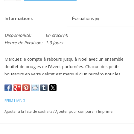
Informations
Évaluations
(0)
Disponibilité:
En stock
(4)
Heure de livraison:
1-3 jours
Marquez le compte à rebours jusqu'à Noël avec un ensemble
douillet de bougies de l'Avent parfumées. Chacun des petits
bougeoirs en verre délicat est marqué d'un numéro pour les
quatre dimanches de décembre, et tous portent un subtil
parfum de cannelle qui évoque un sentiment caractéristique de
Noël.
FERM LIVING
Assurez-vous d'éteindre la bougie avant qu'elle n'atteigne le
Ajouter à la liste de souhaits
/
Ajouter pour comparer
/
Imprimer
fond du verre. Ne laissez jamais une bougie allumée sans
surveillance.
Couleur: Marron Rouge