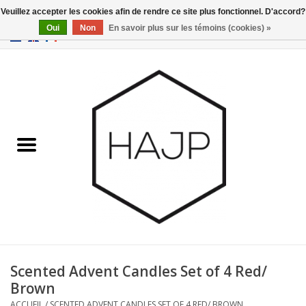
Veuillez accepter les cookies afin de rendre ce site plus fonctionnel. D'accord?
Oui
Non
En savoir plus sur les témoins (cookies) »
EUR
/
GBP
/
USD
0 Articles - €0,00
Accueil
Intérieur
Gadgets
Meubles
Luminaires
Cartes-cadeaux
Scented Advent Candles Set of 4 Red/
Brown
Marques
ACCUEIL
/
SCENTED ADVENT CANDLES SET OF 4 RED/ BROWN