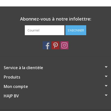
Dimensions : Ø : 5 x H : 5,5 cm
Matière : Verre avec 25 % d'huile de palme et 75 % de cire de
soja avec un parfum de cannelle
Abonnez-vous à notre infolettre:
Jusqu'à 9 heures de combustion pour chaque bougie
Conseils d'entretien : essuyer avec un chiffon humide
S'ABONNER
Texte d'attention : Assurez-vous d'éteindre la bougie avant
qu'elle n'atteigne le fond de la tasse. Ne laissez jamais une
bougie allumée hors de vue
Service à la clientèle
Produits
Mon compte
HAJP BV