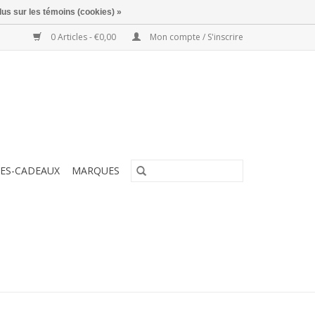
lus sur les témoins (cookies) »
0 Articles - €0,00
Mon compte / S'inscrire
ES-CADEAUX
MARQUES