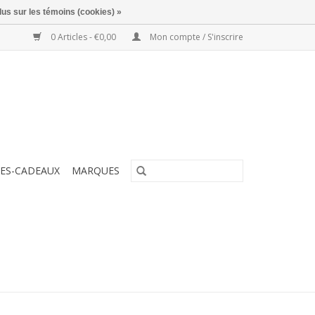
lus sur les témoins (cookies) »
0 Articles - €0,00
Mon compte / S'inscrire
ES-CADEAUX
MARQUES