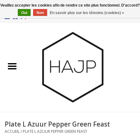
Veuillez accepter les cookies afin de rendre ce site plus fonctionnel. D'accord?
Oui
Non
En savoir plus sur les témoins (cookies) »
EUR
/
GBP
/
USD
0 Articles - €0,00
Accueil
Intérieur
Gadgets
Meubles
Luminaires
Cartes-cadeaux
Plate L Azuur Pepper Green Feast
ACCUEIL
/
PLATE L AZUUR PEPPER GREEN FEAST
Marques