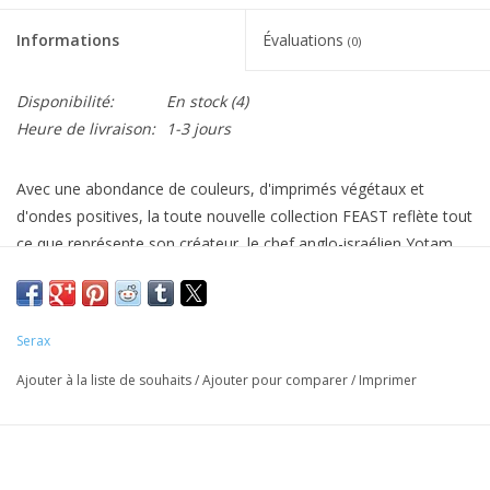
Informations
Évaluations
(0)
Disponibilité:
En stock
(4)
Heure de livraison:
1-3 jours
Avec une abondance de couleurs, d'imprimés végétaux et
d'ondes positives, la toute nouvelle collection FEAST reflète tout
ce que représente son créateur, le chef anglo-israélien Yotam
Ottolenghi. Sur ce projet, le chef s'est associé à l'artiste italien
Ivo Bisignano. Les différentes tailles d’assiettes, les couleurs
vives et les différents motifs évoquent tous le sentiment typique
Serax
d’Ottolenghi de « désinvolture scandaleuse ».
Ajouter à la liste de souhaits
/
Ajouter pour comparer
/
Imprimer
Cette assiette bleu azur avec une image abstraite d'un poivron
reflète la cuisine distinctive des Ottolenghi. La combinaison des
couleurs et des coups de pinceau crée un ensemble ludique et
une décoration de table joyeuse.