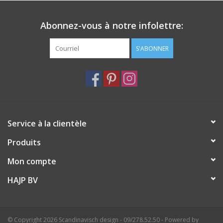
Couleur BLEU VERT
Matériau grès
Abonnez-vous à notre infolettre:
Dimensions du produit CM L 26,5 L 26,5 H 2 CM
Dimensions du produit IN L 10,43 W 10,43 H 0,79 IN
S'ABONNER
Service à la clientèle
Produits
Mon compte
HAJP BV
© Copyright 2026 Scandinavisch design - 09/278.52.50 - Powered by