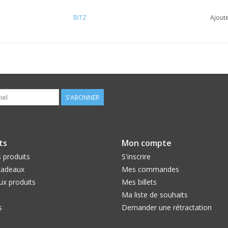
BITZ
Ajoute
S'ABONNER
ts
Mon compte
 produits
S'inscrire
cadeaux
Mes commandes
x produits
Mes billets
Ma liste de souhaits
s
Demander une rétractation