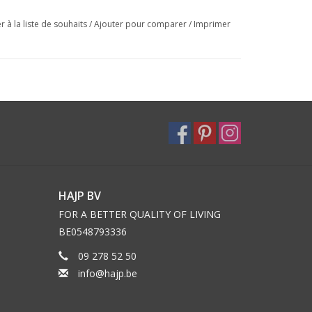
r à la liste de souhaits
/
Ajouter pour comparer
/
Imprimer
HAJP BV
FOR A BETTER QUALITY OF LIVING
BE0548793336
09 278 52 50
info@hajp.be