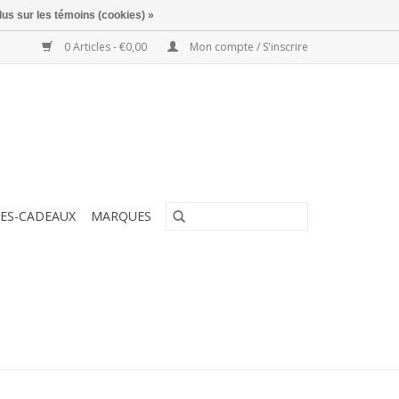
lus sur les témoins (cookies) »
0 Articles - €0,00
Mon compte / S'inscrire
ES-CADEAUX
MARQUES