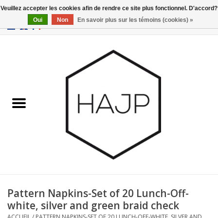
Veuillez accepter les cookies afin de rendre ce site plus fonctionnel. D'accord?
Oui
Non
En savoir plus sur les témoins (cookies) »
EUR
/
GBP
/
USD
0 Articles - €0,00
Accueil
Intérieur
Gadgets
Meubles
Luminaires
Cartes-cadeaux
Pattern Napkins-Set of 20 Lunch-Off-
white, silver and green braid check
Marques
ACCUEIL
/
PATTERN NAPKINS-SET OF 20 LUNCH-OFF-WHITE, SILVER AND