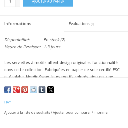
AJOUTER AU PANIER
-
Informations
Évaluations
(0)
Disponibilité:
En stock
(2)
Heure de livraison:
1-3 jours
Les serviettes à motifs allient design original et fonctionnalité
dans cette collection. Fabriquées en papier de soie certifié FSC
et écolabel Nordic Swan, leurs motifs colorés ajoutent une
touche décorative à la table et subliment les repas du quotidien.
Disponibles en trois tailles et une variété de motifs.
Dimensions : l 33 x L 33
HAY
Matériau : papier de soie
Ajouter à la liste de souhaits
/
Ajouter pour comparer
/
Imprimer