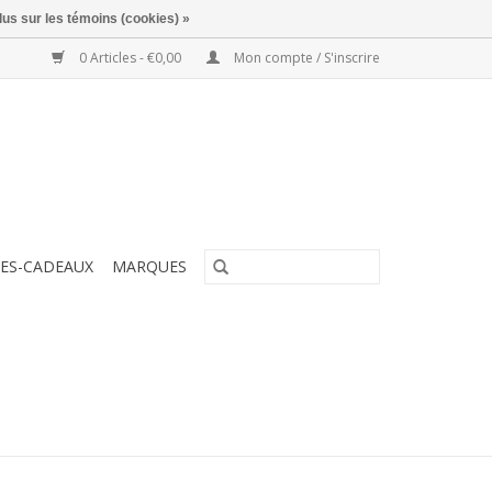
lus sur les témoins (cookies) »
0 Articles - €0,00
Mon compte / S'inscrire
ES-CADEAUX
MARQUES