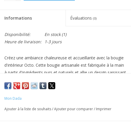
Informations
Évaluations
(0)
Disponibilité:
En stock
(1)
Heure de livraison:
1-3 jours
Créez une ambiance chaleureuse et accueillante avec la bougie
d'intérieur Octo. Cette bougie artisanale est fabriquée à la main
à partir d'ingrédients purs et naturels et allie un design saisissant
à notre parfum Mer Noire.
Disponible dans une gamme de couleurs vibrantes. Chaque
pièce est unique et met en valeur les subtiles imperfections qui
Mon Dada
font le charme de la céramique artisanale. Parfaite pour
Ajouter à la liste de souhaits
/
Ajouter pour comparer
/
Imprimer
apporter une touche d'élégance et de sérénité à n'importe
quelle pièce.
La bougie est présentée dans un luxueux coffret cadeau.