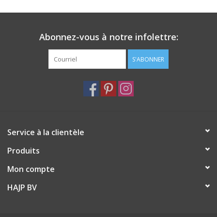
Le parfum Mer Noire mêle des notes marines fraîches à des
accents chauds d'ambre et de musc, pour une atmosphère
Abonnez-vous à notre infolettre:
luxueuse et apaisante.
Mèches : 7 mèches
S'ABONNER
Dimensions : 10,5 cm (H) x 18,5 cm (Ø)
Poids : 2,7 kg
Matériau : céramique
Emballage : coffret cadeau de luxe
Service à la clientèle
Produits
Mon compte
HAJP BV