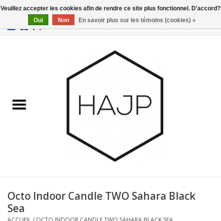
Veuillez accepter les cookies afin de rendre ce site plus fonctionnel. D'accord?
Oui
Non
En savoir plus sur les témoins (cookies) »
EUR
/
GBP
/
USD
0 Articles - €0,00
Accueil
Intérieur
Gadgets
Meubles
Luminaires
Cartes-cadeaux
Octo Indoor Candle TWO Sahara Black
Sea
Marques
ACCUEIL
/
OCTO INDOOR CANDLE TWO SAHARA BLACK SEA