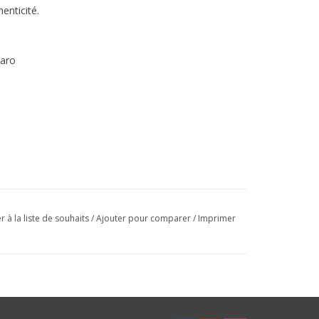
enticité.
maro
r à la liste de souhaits
/
Ajouter pour comparer
/
Imprimer