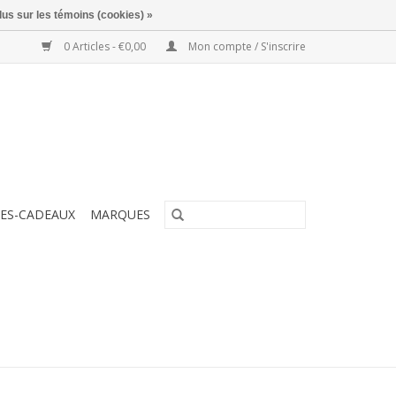
lus sur les témoins (cookies) »
0 Articles - €0,00
Mon compte / S'inscrire
ES-CADEAUX
MARQUES