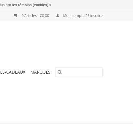
lus sur les témoins (cookies) »
0 Articles - €0,00
Mon compte / S'inscrire
ES-CADEAUX
MARQUES