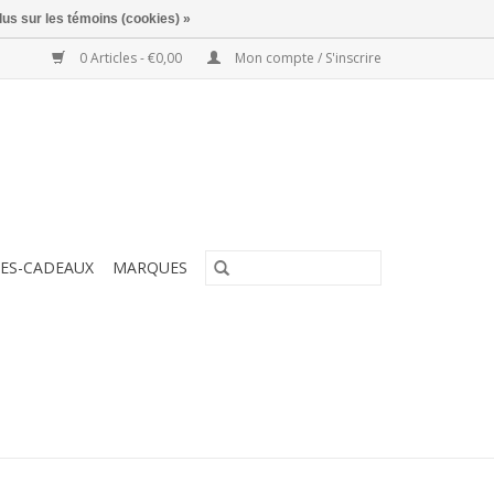
lus sur les témoins (cookies) »
0 Articles - €0,00
Mon compte / S'inscrire
ES-CADEAUX
MARQUES