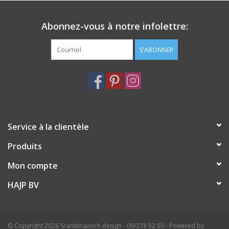
Des détails:
Livré dans leur coffret
Abonnez-vous à notre infolettre:
Résistant aux UV
Objectifs de catégorie : 3
S'ABONNER
Photochromatique : Non
Polarisant : Aucun
Service à la clientèle
Produits
Mon compte
HAJP BV
© Copyright 2026 Scandinavisch design - 09/278.52.50 - Powered by