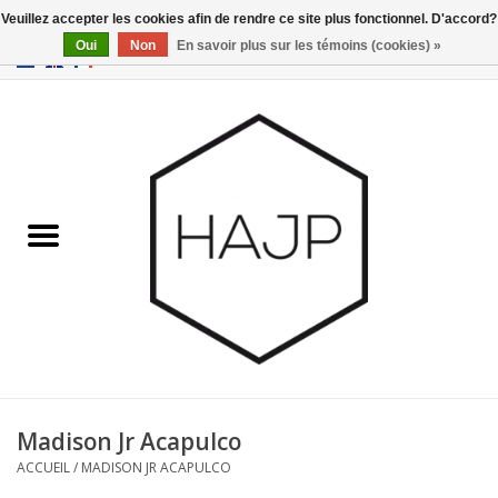
Veuillez accepter les cookies afin de rendre ce site plus fonctionnel. D'accord?
Oui
Non
En savoir plus sur les témoins (cookies) »
EUR
/
GBP
/
USD
0 Articles - €0,00
Accueil
Intérieur
Gadgets
Meubles
Luminaires
Cartes-cadeaux
Madison Jr Acapulco
ACCUEIL
/
MADISON JR ACAPULCO
Marques