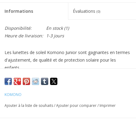
Informations
Évaluations
(0)
Disponibilité:
En stock
(1)
Heure de livraison:
1-3 jours
Les lunettes de soleil Komono Junior sont gagnantes en termes
d'ajustement, de qualité et de protection solaire pour les
enfants.
Découvrez Madison Junior de Komono : style rétro associé à
des matériaux modernes. Hors du temps avec ses couleurs
vibrantes ou intemporelles, elle honore l'instant.
KOMONO
Ils conviennent à toutes les activités, que ce soit à la mer, à la
Ajouter à la liste de souhaits
/
Ajouter pour comparer
/
Imprimer
montagne ou à la ville. Les verres polarisés et la protection UV
maximale assurent une protection optimale des yeux des
enfants.