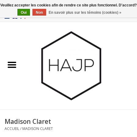
Veuillez accepter les cookies afin de rendre ce site plus fonctionnel. D'accord?
Oui
Non
En savoir plus sur les témoins (cookies) »
EUR
/
GBP
/
USD
0 Articles - €0,00
Accueil
Intérieur
Gadgets
Meubles
Luminaires
Cartes-cadeaux
Madison Claret
ACCUEIL
/
MADISON CLARET
Marques