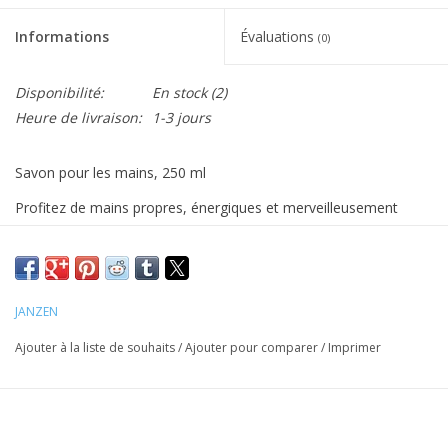
Informations
Évaluations
(0)
Disponibilité:
En stock
(2)
Heure de livraison:
1-3 jours
Savon pour les mains, 250 ml
Profitez de mains propres, énergiques et merveilleusement
parfumées à chaque lavage avec ce nettoyant pour les mains.
Emballé avec des ingrédients qui rendent vos mains belles et
douces comme du satin. Cette bouteille élégante est un joyau
dans n'importe quel intérieur.
JANZEN
Un bouquet de violettes délicates, enveloppé d'une touche de
Ajouter à la liste de souhaits
/
Ajouter pour comparer
/
Imprimer
musc doux. Les notes de tête pétillantes de la bergamote et la
fraîcheur du citron s'associent à la douceur du cassis. Le parfum
est enveloppé d'une touche poudrée de muguet, faisant de
Heavenly un parfum élégant et équilibré pour chaque occasion.