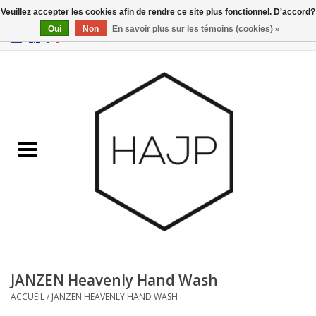
Veuillez accepter les cookies afin de rendre ce site plus fonctionnel. D'accord?
Oui
Non
En savoir plus sur les témoins (cookies) »
EUR
/
GBP
/
USD
0 Articles - €0,00
Accueil
Intérieur
Gadgets
Meubles
Luminaires
Cartes-cadeaux
JANZEN Heavenly Hand Wash
ACCUEIL
/
JANZEN HEAVENLY HAND WASH
Marques