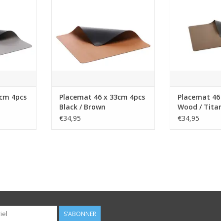
le brut et
pour une table au style brut et
pour une table 
r/gris.
contemporain. Noir/marron.
contemporain
t de table
Type de produit : Set de table
Type de produi
VC
Matière : PVC
Matièr
Gris
Couleur : Marron/Noir
Couleur : 
 : Gris
Couleur principale : Marron
Couleur princ
3cm 4pcs
Placemat 46 x 33cm 4pcs
Placemat 46
Black / Brown
Wood / Tita
92 kg
Poids brut : 0,92 kg
Poids bru
€34,95
€34,95
P
NIER
AJOUTER AU PANIER
AJOUTER 
S'ABONNER