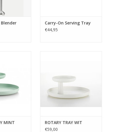
sses e
nécessaires dans le jardin,
CARRY-ON est votre assistant
AU PANIER
fiable. Les bords hauts du
plateau ga
 Blender
Carry-On Serving Tray
AJOUTER AU PANIER
€44,95
 Vitra
Marque: Vitra
sper Morrison
Designer: Jasper Morrison
ASA avec texture,
Matt: ASA textur plastique,
périeur tourne
alterner le niveau supérieur
 H12 x B30cm
Dimensions: H12 x W30cm
Y MINT
ROTARY TRAY WIT
€59,00