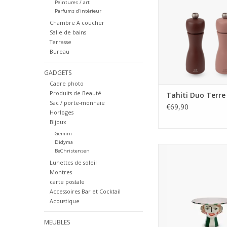
Peintures / art
Ce duo harmoni
Parfums d'intérieur
caractérise par ses
Chambre Ã coucher
terre stylées et raff
Salle de bains
moulins sont fabriqué
Terrasse
et construits à partir
Bureau
hêtre issu de forêt
certifiées PEFC. Ils so
GADGETS
Cadre photo
AJOUTER AU PA
Produits de Beauté
Tahiti Duo Terre
Sac / porte-monnaie
€69,90
Horloges
Bijoux
Gemini
Didyma
Ce présentoir à gâ
BeChristensen
céramique M de la c
Lunettes de soleil
Tarte de Bobonne 
Montres
l'imagination débo
carte postale
Marie Michielssen.
Accessoires Bar et Cocktail
sculptural en forme
Acoustique
transforme un gâteau
en une pièce maîtres
MEUBLES