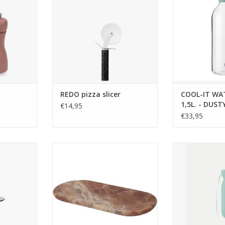
eux se
ronde avec une poignée pour
Diamètr
 couleurs
protéger vos doigts lorsque vous
Capacit
inées. Les
tranchez votre pizza sans effort.
Nettoyage: Va a
s en France
Le manche en plastique recyclé à
 de bois de
98 %, fabriqué à partir
s locales
d'emballages usa
nt finis ave
AJOUTER AU PANIER
NIER
REDO pizza slicer
COOL-IT WAT
1,5L. - DUS
€14,95
€33,95
teaux en
Planche à découper ovale,
Avec son desig
ollection
marbre, rose, 30 x 15 cm
convivial, le 
reflète
Foodie est parf
AJOUTER AU PANIER
rdante de
quotidien. FOO
 Son pied
indispensable 
 de totem
pour tout fair
 ou un plat
purée de chou-
se ludique,
plongeant es