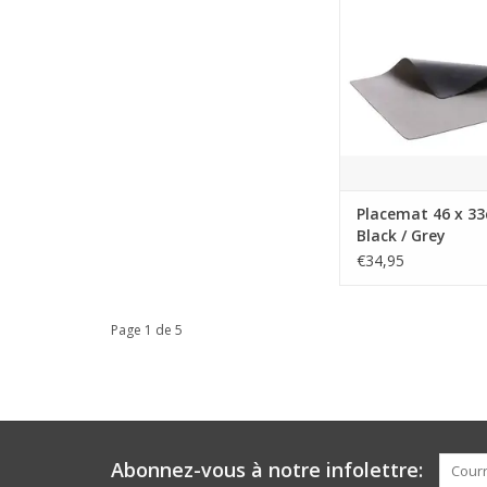
pour une table au sty
contemporain. Noi
Type de produit : Se
Matière : P
Couleur : Noir/
Couleur principale
Placemat 46 x 3
Black / Grey
Poids brut : 0,
€34,95
Poids n
AJOUTER AU PA
Page 1 de 5
Abonnez-vous à notre infolettre: