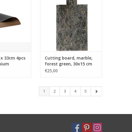
au style brut et
AJOUTER AU PANIER
. Bois/Titane.
t : Set de table
e : PVC
Bois/Titane
ipale : Marron
 x 33cm 4pcs
Cutting board, marble,
nium
forest green, 30x15 cm
t : 0,92 kg
€25,00
P
AU PANIER
1
2
3
4
5