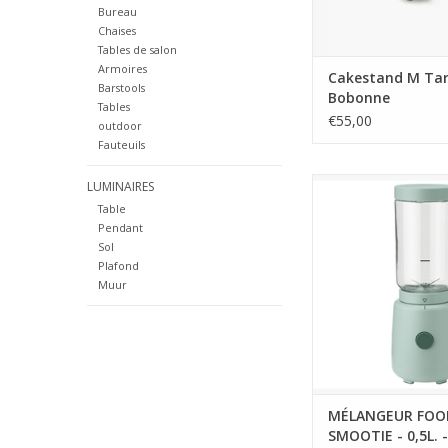
alliant couleurs e
Bureau
Chaises
AJOUTER AU PA
Tables de salon
Armoires
Cakestand M Tar
Barstools
Bobonne
Tables
€55,00
outdoor
Fauteuils
Avec le mixeur de 
LUMINAIRES
Foodie, vous obtene
Table
conviviale et élégan
Pendant
Cuisine, idéale pour
Sol
la consommation quo
Plafond
fruits et légumes. E
Muur
secondes, vous mél
ingrédients préféré
smoothie rafr
MÉLANGEUR FOO
SMOOTIE - 0,5L. 