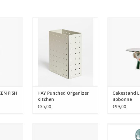
fait partie
Marque: Hay
Ce présentoi
 & Fish de
Matériau: acier, poudre enrobée
céramique L d
Serax. La
Couleur: gris chaud
Tarte de Bobon
est inspirée
Dimensions: L12 x H16 x W6
créations ludiqu
i a fait
Marie Michiel
AJOUTER AU PANIER
nis dans les
sculptural en
pour servir
transforme n
elle est ég
gâteau ou pla
maîtresse a
NIER
AJOUTER 
EN FISH
HAY Punched Organizer
Cakestand L
Kitchen
Bobonne
€35,00
€99,00
 éléments
Ce coupe-pizza robuste en acier
Mat: Plast
inoxydable de la gamme REDO
Couleur: Ver
est doté d'une grande lame
Dimensions: H