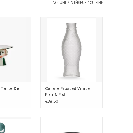
ACCUEIL
/
INTÉRIEUR
/
CUISINE
r à gâteaux en
Navone a conçu la collection
e la collection
Fish&Fish, composée d'une
ne s'inspire des
carafe et d'un verre en forme de
es et colorées de
poisson. Fort de son succès,
ssen. Son pied
Serax enrichit la collection avec
 forme de totem
une carafe en verre dépoli
'importe quel
également en forme de poisson.
t en une pièce
udacieuse, c
Matériau : verre
AU PANIER
Dimensions du produit (
AJOUTER AU PANIER
 Tarte De
Carafe Frosted White
Fish & Fish
€38,50
ique, Verre
Emma Vacuum Jug Tea
t poussiéreux
Merk: Stelton
auteur: 31 cm,
Tapis: acier inoxydable à haute