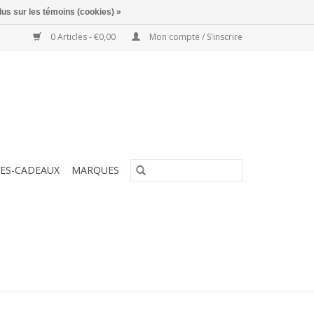
lus sur les témoins (cookies) »
0 Articles - €0,00
Mon compte / S'inscrire
ES-CADEAUX
MARQUES