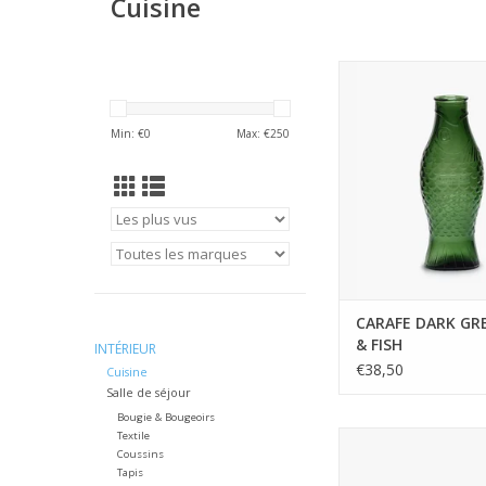
Cuisine
Cette carafe en verre 
de la collection Fish
Paola Navone pour 
Min: €
0
Max: €
250
créatrice italienne s'
du verre pressé qu
sensation aux États-U
années 1930. Conçue 
des boissons à table, 
AJOUTER AU PA
CARAFE DARK GRE
& FISH
INTÉRIEUR
€38,50
Cuisine
Salle de séjour
Bougie & Bougeoirs
Textile
Tahiti joue avec les
Coussins
naturels
Tapis