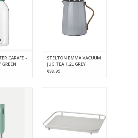
e: 9,6 cm
brillance, plastique ABS, hêtre
é: 1,5 l
Afm: H18,5 x B14 cm
u lave-vaisselle
ER CARAFE -
STELTON EMMA VACUUM
TY GREEN
JUG TEA 1,2L GREY
€99,95
n fonctionnel et
CONCEPTEUR: SØREN REFSGAARD
mixeur plongeant
FAMILLE DE CONCEPTION: RIG-
ait pour un usage
TIG
DIE est une aide
GRIS
dans la cuisine
e, du pesto à la
Lorsque le café doit être servi
fleur. Le mixeur
aux invités dans le salon ou que
t doté de deux
des boissons fraîches sont