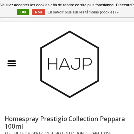
Veuillez accepter les cookies afin de rendre ce site plus fonctionnel. D'accord?
Oui
Non
En savoir plus sur les témoins (cookies) »
EUR
/
GBP
/
USD
0 Articles - €0,00
Accueil
Intérieur
Gadgets
Meubles
Luminaires
Cartes-cadeaux
Homespray Prestigio Collection Peppara
100ml
Marques
ACCUEIL
/
HOMESPRAY PRESTIGIO COLLECTION PEPPARA 100ML