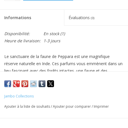
Informations
Évaluations
(0)
Disponibilité:
En stock
(1)
Heure de livraison:
1-3 jours
Le sanctuaire de la faune de Peppara est une magnifique
réserve naturelle en Inde. Ces parfums vous emmènent dans un
lieu fascinant avec des forêts intactes, une faune et des
panoramas à couper le souffle.
Note de tête: citron vert
Note de cœur: cardamome
Jambo Collections
Note de fond: musc blanc
Ajouter à la liste de souhaits
/
Ajouter pour comparer
/
Imprimer