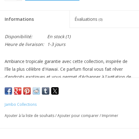
Informations
Évaluations
(0)
Disponibilité:
En stock
(1)
Heure de livraison:
1-3 jours
Ambiance tropicale garantie avec cette collection, inspirée de
l'île la plus célèbre d'Hawaï. Ce parfum floral vous fait rêver
d'endroits exotiques et vous permet d'échapper à l'agitation de
la vie quotidienne.
Note de tête: orange, pêche
Note de cœur: freesia, rose
Jambo Collections
Note de fond: bois de cèdre
Ajouter à la liste de souhaits
/
Ajouter pour comparer
/
Imprimer