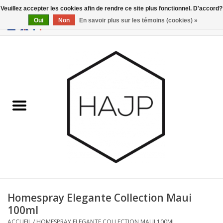
Veuillez accepter les cookies afin de rendre ce site plus fonctionnel. D'accord?
Oui
Non
En savoir plus sur les témoins (cookies) »
EUR
/
GBP
/
USD
0 Articles - €0,00
Accueil
Intérieur
Gadgets
Meubles
Luminaires
Cartes-cadeaux
Homespray Elegante Collection Maui
100ml
Marques
ACCUEIL
/
HOMESPRAY ELEGANTE COLLECTION MAUI 100ML