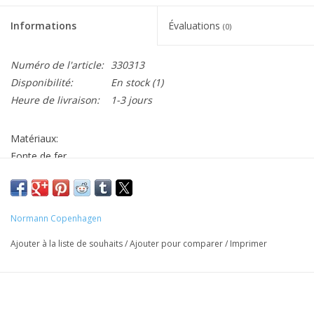
Informations
Évaluations
(0)
Numéro de l'article:
330313
Disponibilité:
En stock
(1)
Heure de livraison:
1-3 jours
Matériaux:
Fonte de fer
Taille et poids:
H: 4,3 x ø: 13 cm
0,82 kg
Normann Copenhagen
Entretien:
Ajouter à la liste de souhaits
/
Ajouter pour comparer
/
Imprimer
Placez votre produit Heima à l'envers sur du papier sulfurisé au
four à 250 ° C / 482 ° F. Retirez le produit du four au bout de
cinq minutes. Essuyez toute la cire de bougie restante avec un
mouchoir en papier. Attention, le produit sera chaud!