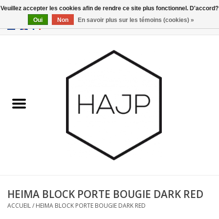
Veuillez accepter les cookies afin de rendre ce site plus fonctionnel. D'accord?
Oui
Non
En savoir plus sur les témoins (cookies) »
EUR
/
GBP
/
USD
0 Articles - €0,00
Accueil
Intérieur
Gadgets
Meubles
Luminaires
Cartes-cadeaux
HEIMA BLOCK PORTE BOUGIE DARK RED
ACCUEIL
/
HEIMA BLOCK PORTE BOUGIE DARK RED
Marques