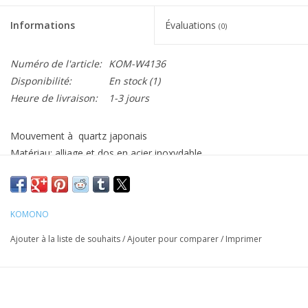
Informations
Évaluations
(0)
Numéro de l'article:
KOM-W4136
Disponibilité:
En stock
(1)
Heure de livraison:
1-3 jours
Mouvement à quartz japonais
Matériau: alliage et dos en acier inoxydable
Boîtier étanche 3 ATM
Verre à haute teneur en minéraux
Taille du bracelet: 20 mm
KOMONO
Sangle facilement commutable
Matériau du bracelet: cuir végétalien
Ajouter à la liste de souhaits
/
Ajouter pour comparer
/
Imprimer
40,5 mm x 8 mm