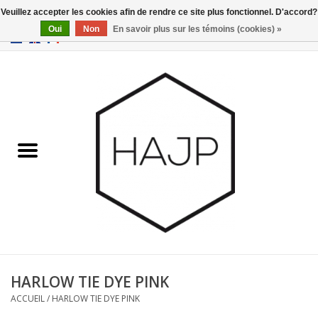
Veuillez accepter les cookies afin de rendre ce site plus fonctionnel. D'accord?
Oui
Non
En savoir plus sur les témoins (cookies) »
EUR
/
GBP
/
USD
0 Articles - €0,00
Accueil
Intérieur
Gadgets
Meubles
Luminaires
Cartes-cadeaux
HARLOW TIE DYE PINK
ACCUEIL
/
HARLOW TIE DYE PINK
Marques