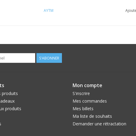
AYTM
Ajoute
S'ABONNER
ts
Mon compte
 produits
S'inscrire
cadeaux
Mes commandes
x produits
Mes billets
Ma liste de souhaits
s
Demander une rétractation