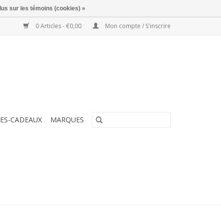
lus sur les témoins (cookies) »
0 Articles - €0,00
Mon compte / S'inscrire
ES-CADEAUX
MARQUES