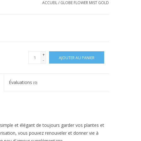
ACCUEIL
/
GLOBE FLOWER MIST GOLD
+
AJOUTER AU PANIER
-
Évaluations
(0)
imple et élégant de toujours garder vos plantes et
érisation, vous pouvez renouveler et donner vie à
'un peu d'amour supplémentaire.