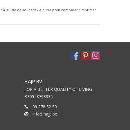
r à la liste de souhaits
/
Ajouter pour comparer
/
Imprimer
HAJP BV
FOR A BETTER QUALITY OF LIVING
BE0548793336
09 278 52 50
info@hajp.be