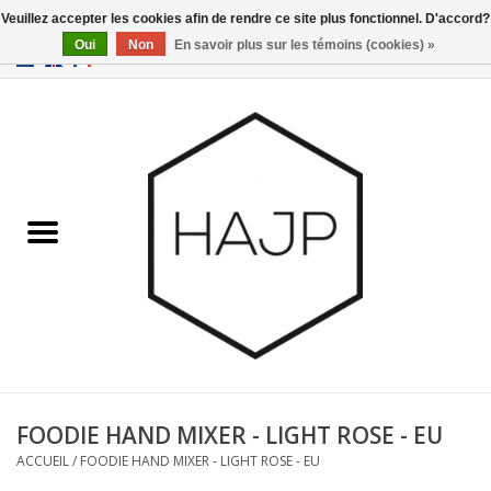
Veuillez accepter les cookies afin de rendre ce site plus fonctionnel. D'accord?
Oui
Non
En savoir plus sur les témoins (cookies) »
EUR
/
GBP
/
USD
0 Articles - €0,00
Accueil
Intérieur
Gadgets
Meubles
Luminaires
Cartes-cadeaux
FOODIE HAND MIXER - LIGHT ROSE - EU
ACCUEIL
/
FOODIE HAND MIXER - LIGHT ROSE - EU
Marques