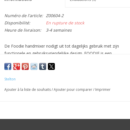
Numéro de l'article:
Z00604-2
Disponibilité:
En rupture de stock
Heure de livraison:
3-4 semaines
De Foodie handmixer nodigt uit tot dagelijks gebruik met zijn
functionele en gebruiksvriendelijke design. FOODIE is een
onmisbare hulp in de keuken bij het maken van alles van
slagroom tot aardappelpuree. De handmixer kan op de stabiele
basis rusten, die tegelijkertijd een ingebouwde kabelafdekking is.
Stelton
Met de ingebouwde ergonomie krijg je een stevige grip en een
veilige hand in de keuken, ongeacht de gelegenheid. POWER:
Ajouter à la liste de souhaits
/
Ajouter pour comparer
/
Imprimer
170 W Afm: B9 CM L19 CM H16,5 CM COLOR: LYS ROSA Mat:
Plastic, stainless steel