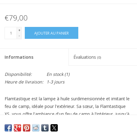
€79,00
+
AJOUTER AU PANIER
-
Informations
Évaluations
(0)
Disponibilité:
En stock
(1)
Heure de livraison:
1-3 jours
Flamtastique est la lampe à huile surdimensionnée et imitant le
feu de camp, idéale pour l'extérieur. Sa sœur, la Flamtastique
XS, vous offre l'ambiance d'un feu de camp à l'intérieur, jusqu'à
votre table. Nous avons transformé la lampe à huile classique
en une nouvelle version ultra-élégante. La Flamtastique XS brûle
à l'huile. Sa base transparente vous permet de voir la quantité