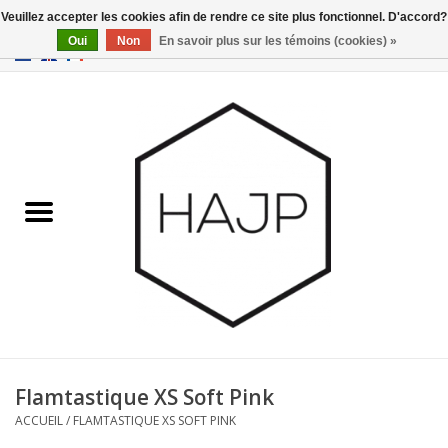
Veuillez accepter les cookies afin de rendre ce site plus fonctionnel. D'accord?
Oui
Non
En savoir plus sur les témoins (cookies) »
EUR
/
GBP
/
USD
0 Articles - €0,00
Accueil
Intérieur
Gadgets
Meubles
Luminaires
Cartes-cadeaux
Flamtastique XS Soft Pink
ACCUEIL
/
FLAMTASTIQUE XS SOFT PINK
Marques