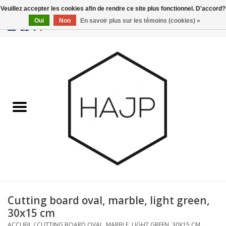
Veuillez accepter les cookies afin de rendre ce site plus fonctionnel. D'accord?
Oui
Non
En savoir plus sur les témoins (cookies) »
EUR
/
GBP
/
USD
0 Articles - €0,00
Accueil
Intérieur
Gadgets
Meubles
Luminaires
Cartes-cadeaux
Cutting board oval, marble, light green,
30x15 cm
Marques
ACCUEIL
/
CUTTING BOARD OVAL, MARBLE, LIGHT GREEN, 30X15 CM