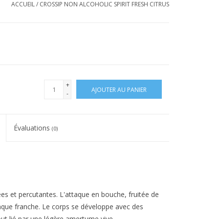
ACCUEIL
/
CROSSIP NON ALCOHOLIC SPIRIT FRESH CITRUS
+
AJOUTER AU PANIER
-
Évaluations
(0)
ées et percutantes. L'attaque en bouche, fruitée de
que franche. Le corps se développe avec des
out lié par une légère amertume vive.