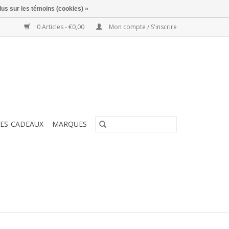
lus sur les témoins (cookies) »
0 Articles - €0,00
Mon compte / S'inscrire
ES-CADEAUX
MARQUES