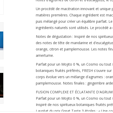
Un procédé de macération innovant et unique 
matières premières. Chaque ingrédient est mac
puis mélangé pour créer un équilibre parfait. Le 
ingrédients naturels sont utilisés. Le procédé a
Notes de dégustation : Inspiré de nos spiritueu
des notes de tête de mandarine et d'eucalyptu
orange, citron et pamplemousse. Les notes fina
amertume.
Parfait pour un Mojito 0 %, un Cosmo ou tout s
botaniques fruités préférés, FRESH s'ouvre sur
corps évolue vers un mélange d'agrumes : oran
pamplemousse. Notes finales : gingembre arde
FUSION COMPLEXE ET ÉCLATANTE D'AGRUMES
Parfait pour un Mojito 0 %, un Cosmo ou tout 
Inspiré de nos spiritueux botaniques fruités pré
Lauréat du prix Great Taste 3 étoiles : « Une c