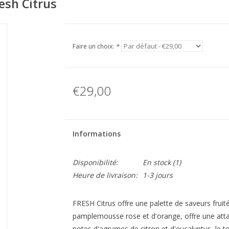
esh Citrus
Faire un choix:
*
€29,00
Informations
Disponibilité:
En stock
(1)
Heure de livraison:
1-3 jours
FRESH Citrus offre une palette de saveurs fruit
pamplemousse rose et d'orange, offre une atta
notes d'agrumes de citron et d'eucalyptus, le t