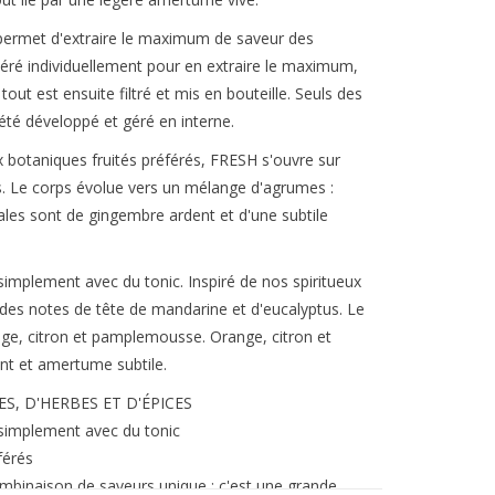
permet d'extraire le maximum de saveur des
éré individuellement pour en extraire le maximum,
tout est ensuite filtré et mis en bouteille. Seuls des
 été développé et géré en interne.
x botaniques fruités préférés, FRESH s'ouvre sur
s. Le corps évolue vers un mélange d'agrumes :
les sont de gingembre ardent et d'une subtile
implement avec du tonic. Inspiré de nos spiritueux
 des notes de tête de mandarine et d'eucalyptus. Le
ge, citron et pamplemousse. Orange, citron et
nt et amertume subtile.
, D'HERBES ET D'ÉPICES
simplement avec du tonic
férés
ombinaison de saveurs unique ; c'est une grande