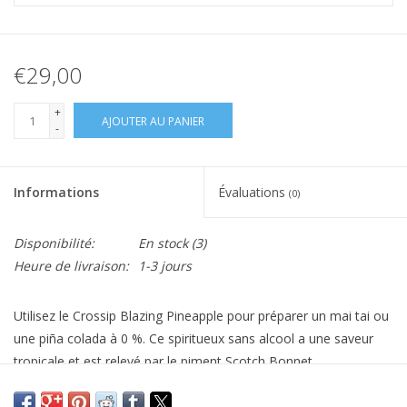
€29,00
+
AJOUTER AU PANIER
-
Informations
Évaluations
(0)
Disponibilité:
En stock
(3)
Heure de livraison:
1-3 jours
Utilisez le Crossip Blazing Pineapple pour préparer un mai tai ou
une piña colada à 0 %. Ce spiritueux sans alcool a une saveur
tropicale et est relevé par le piment Scotch Bonnet.
Accompagnez-le de bière de gingembre et décorez d'ananas
frais.