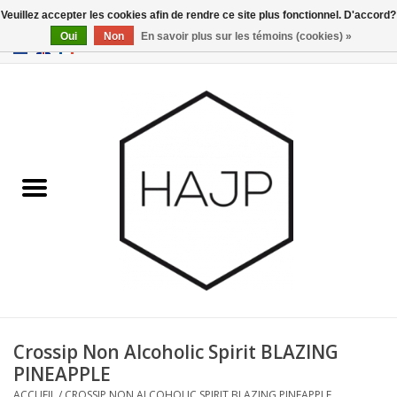
Veuillez accepter les cookies afin de rendre ce site plus fonctionnel. D'accord?
Oui
Non
En savoir plus sur les témoins (cookies) »
EUR
/
GBP
/
USD
0 Articles - €0,00
Accueil
Intérieur
Gadgets
Meubles
Luminaires
Cartes-cadeaux
Crossip Non Alcoholic Spirit BLAZING
PINEAPPLE
Marques
ACCUEIL
/
CROSSIP NON ALCOHOLIC SPIRIT BLAZING PINEAPPLE