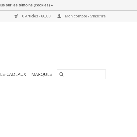
lus sur les témoins (cookies) »
0 Articles - €0,00
Mon compte / S'inscrire
ES-CADEAUX
MARQUES