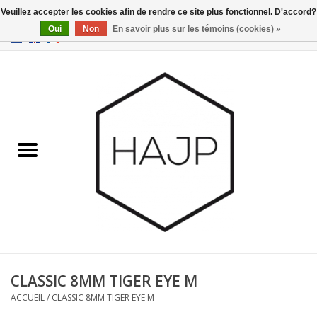
Veuillez accepter les cookies afin de rendre ce site plus fonctionnel. D'accord?
Oui
Non
En savoir plus sur les témoins (cookies) »
EUR
/
GBP
/
USD
0 Articles - €0,00
Accueil
Intérieur
Gadgets
Meubles
Luminaires
Cartes-cadeaux
CLASSIC 8MM TIGER EYE M
ACCUEIL
/
CLASSIC 8MM TIGER EYE M
Marques