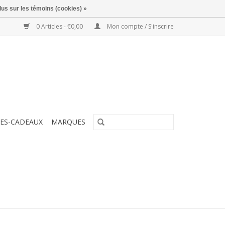
lus sur les témoins (cookies) »
0 Articles - €0,00
Mon compte / S'inscrire
ES-CADEAUX
MARQUES