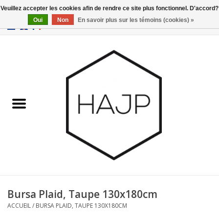
Veuillez accepter les cookies afin de rendre ce site plus fonctionnel. D'accord?
Oui
Non
En savoir plus sur les témoins (cookies) »
EUR
/
GBP
/
USD
0 Articles - €0,00
Accueil
Intérieur
Gadgets
Meubles
Luminaires
Cartes-cadeaux
Bursa Plaid, Taupe 130x180cm
ACCUEIL
/
BURSA PLAID, TAUPE 130X180CM
Marques