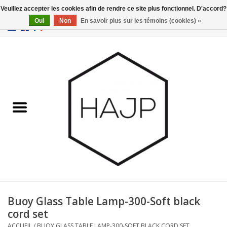
Veuillez accepter les cookies afin de rendre ce site plus fonctionnel. D'accord?
Oui
Non
En savoir plus sur les témoins (cookies) »
EUR
/
GBP
/
USD
0 Articles - €0,00
Accueil
Intérieur
Gadgets
Meubles
Luminaires
Cartes-cadeaux
Buoy Glass Table Lamp-300-Soft black
cord set
Marques
ACCUEIL
/
BUOY GLASS TABLE LAMP-300-SOFT BLACK CORD SET