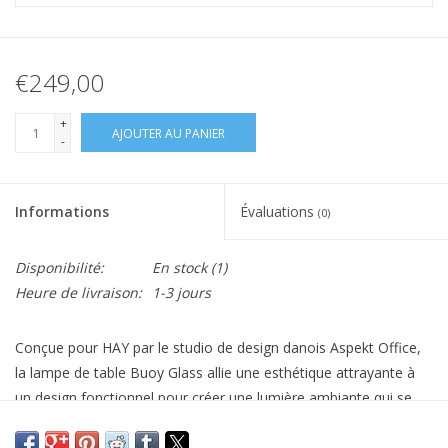
€249,00
+
AJOUTER AU PANIER
-
Informations
Évaluations
(0)
Disponibilité:
En stock
(1)
Heure de livraison:
1-3 jours
Conçue pour HAY par le studio de design danois Aspekt Office,
la lampe de table Buoy Glass allie une esthétique attrayante à
un design fonctionnel pour créer une lumière ambiante qui se
fond sans effort dans son environnement. Composée d'un abat-
jour en verre soufflé opaque associé au jeu de cordons