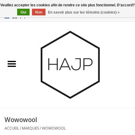
Veuillez accepter les cookies afin de rendre ce site plus fonctionnel. D'accord?
Oui
Non
En savoir plus sur les témoins (cookies) »
EUR
/
GBP
/
USD
0 Articles - €0,00
Accueil
Intérieur
Gadgets
Meubles
Luminaires
Cartes-cadeaux
Wowowool
ACCUEIL
/
MARQUES
/
WOWOWOOL
Marques