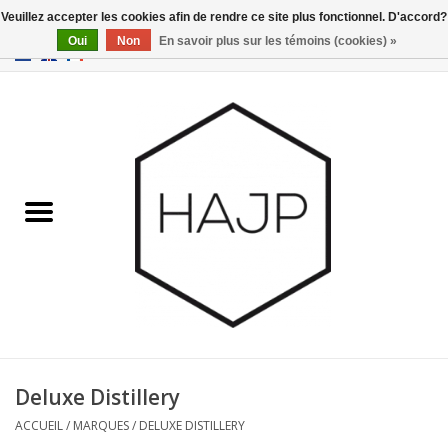
Veuillez accepter les cookies afin de rendre ce site plus fonctionnel. D'accord?
Oui
Non
En savoir plus sur les témoins (cookies) »
EUR
/
GBP
/
USD
0 Articles - €0,00
Accueil
Intérieur
Gadgets
Meubles
Luminaires
Cartes-cadeaux
Deluxe Distillery
ACCUEIL
/
MARQUES
/
DELUXE DISTILLERY
Marques