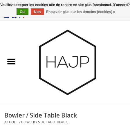
Veuillez accepter les cookies afin de rendre ce site plus fonctionnel. D'accord?
Oui
Non
En savoir plus sur les témoins (cookies) »
EUR
/
GBP
/
USD
0 Articles - €0,00
Accueil
Intérieur
Gadgets
Meubles
Luminaires
Cartes-cadeaux
Bowler / Side Table Black
ACCUEIL
/
BOWLER / SIDE TABLE BLACK
Marques