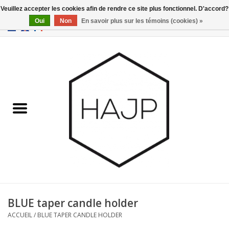
Veuillez accepter les cookies afin de rendre ce site plus fonctionnel. D'accord?
Oui
Non
En savoir plus sur les témoins (cookies) »
EUR
/
GBP
/
USD
0 Articles - €0,00
Accueil
Intérieur
Gadgets
Meubles
Luminaires
Cartes-cadeaux
BLUE taper candle holder
ACCUEIL
/
BLUE TAPER CANDLE HOLDER
Marques