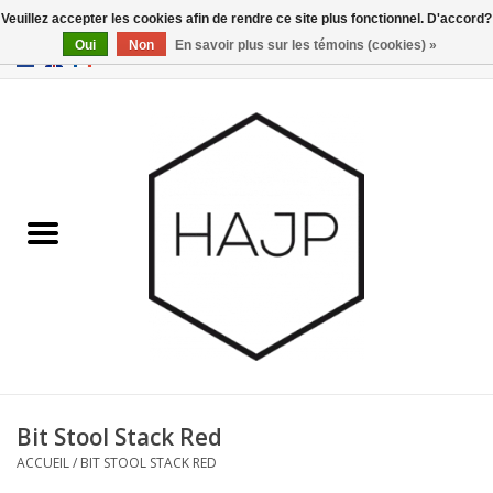
Veuillez accepter les cookies afin de rendre ce site plus fonctionnel. D'accord?
Oui
Non
En savoir plus sur les témoins (cookies) »
EUR
/
GBP
/
USD
0 Articles - €0,00
Accueil
Intérieur
Gadgets
Meubles
Luminaires
Cartes-cadeaux
Bit Stool Stack Red
ACCUEIL
/
BIT STOOL STACK RED
Marques