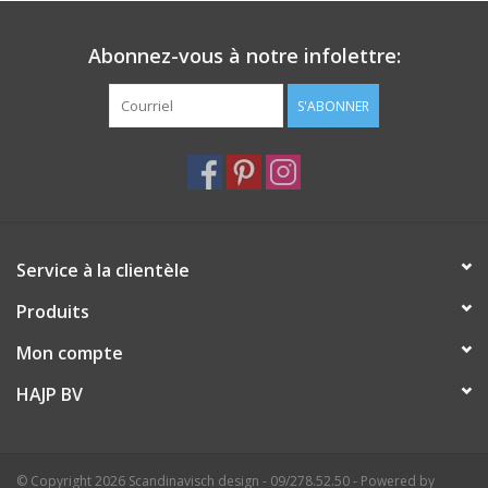
(LDPE) Déchets industriels 100 % polyéthylène basse densité
Taille poids:
Abonnez-vous à notre infolettre:
H : 42 x Ø : 36 cm
4,5 kg
S'ABONNER
Entretien:
Nettoyer avec un chiffon humide.
Prix
Meilleur de l'année, magazine de design d'intérieur, 2021
Service à la clientèle
Produits
Mon compte
HAJP BV
© Copyright 2026 Scandinavisch design - 09/278.52.50 - Powered by