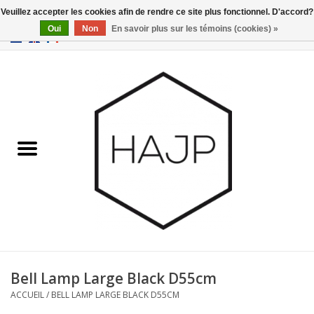
Veuillez accepter les cookies afin de rendre ce site plus fonctionnel. D'accord?
Oui
Non
En savoir plus sur les témoins (cookies) »
EUR
/
GBP
/
USD
0 Articles - €0,00
Accueil
Intérieur
Gadgets
Meubles
Luminaires
Cartes-cadeaux
Bell Lamp Large Black D55cm
ACCUEIL
/
BELL LAMP LARGE BLACK D55CM
Marques