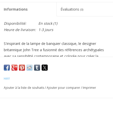
Informations
Évaluations
(0)
Disponibilité:
En stock
(1)
Heure de livraison:
1-3 jours
S'inspirant de la lampe de banquier classique, le designer
britannique John Tree a fusionné des références archétypales
avec sa sensibilité contemporaine et colorée pour créer la
lampe de bureau Apex. Les abat-jour en acier plié dessinent une
silhouette pointue, à l'origine du nom de la lampe et offrant un
contraste graphique avec les bases chromées. La base ronde et
HAY
le bras incliné sont complétés par un abat-jour coloré pivotant à
360°, permettant d'orienter la lumière selon les besoins. La
Ajouter à la liste de souhaits
/
Ajouter pour comparer
/
Imprimer
lampe de bureau Apex offre une solution d'éclairage
fonctionnelle pour une multitude d'espaces et d'usages, de
lampe de travail sur un bureau à lampe de lecture sur une table
de chevet.