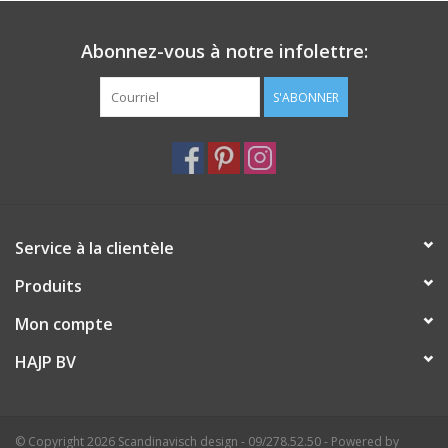
Dimensions : H 38 x L 16 x P 38,8 cm
Abonnez-vous à notre infolettre:
Couleur : Vert émeraude
Matériau : Acier
S'ABONNER
Longueur du câble : 200 cm
Ampoule : Non fournie
Intensité variable : Non
Interrupteur : Interrupteur en ligne
Indice de protection : IP20
Alimentation : 220-240 V CA à 50/60 Hz
Service à la clientèle
Produits
Mon compte
HAJP BV
© Copyright 2026 Scandinavisch design - 09/278.52.50 - Powered by