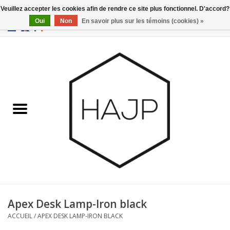
Veuillez accepter les cookies afin de rendre ce site plus fonctionnel. D'accord?
Oui
Non
En savoir plus sur les témoins (cookies) »
EUR
/
GBP
/
USD
0 Articles - €0,00
Accueil
Intérieur
Gadgets
Meubles
Luminaires
Cartes-cadeaux
Apex Desk Lamp-Iron black
ACCUEIL
/
APEX DESK LAMP-IRON BLACK
Marques