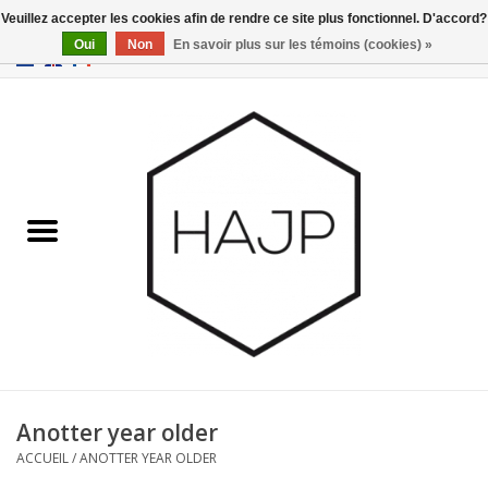
Veuillez accepter les cookies afin de rendre ce site plus fonctionnel. D'accord?
Oui
Non
En savoir plus sur les témoins (cookies) »
EUR
/
GBP
/
USD
0 Articles - €0,00
Accueil
Intérieur
Gadgets
Meubles
Luminaires
Cartes-cadeaux
Anotter year older
ACCUEIL
/
ANOTTER YEAR OLDER
Marques