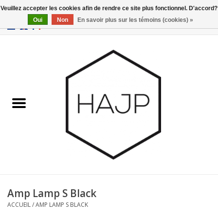
Veuillez accepter les cookies afin de rendre ce site plus fonctionnel. D'accord?
Oui
Non
En savoir plus sur les témoins (cookies) »
EUR
/
GBP
/
USD
0 Articles - €0,00
Accueil
Intérieur
Gadgets
Meubles
Luminaires
Cartes-cadeaux
Amp Lamp S Black
ACCUEIL
/
AMP LAMP S BLACK
Marques