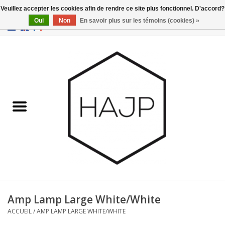
Veuillez accepter les cookies afin de rendre ce site plus fonctionnel. D'accord?
Oui
Non
En savoir plus sur les témoins (cookies) »
EUR
/
GBP
/
USD
0 Articles - €0,00
Accueil
Intérieur
Gadgets
Meubles
Luminaires
Cartes-cadeaux
Amp Lamp Large White/White
ACCUEIL
/
AMP LAMP LARGE WHITE/WHITE
Marques