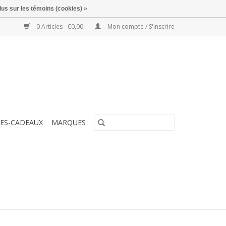
lus sur les témoins (cookies) »
0 Articles - €0,00
Mon compte / S'inscrire
ES-CADEAUX
MARQUES