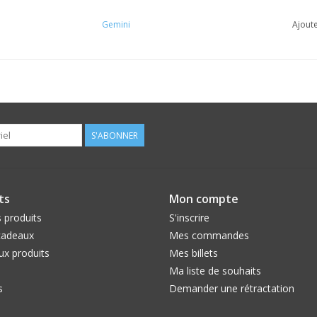
Gemini
Ajoute
S'ABONNER
ts
Mon compte
 produits
S'inscrire
cadeaux
Mes commandes
x produits
Mes billets
Ma liste de souhaits
s
Demander une rétractation