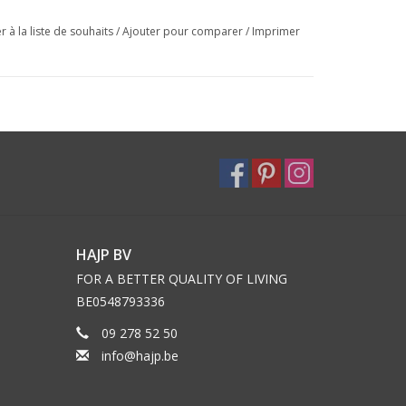
r à la liste de souhaits
/
Ajouter pour comparer
/
Imprimer
HAJP BV
FOR A BETTER QUALITY OF LIVING
BE0548793336
09 278 52 50
info@hajp.be